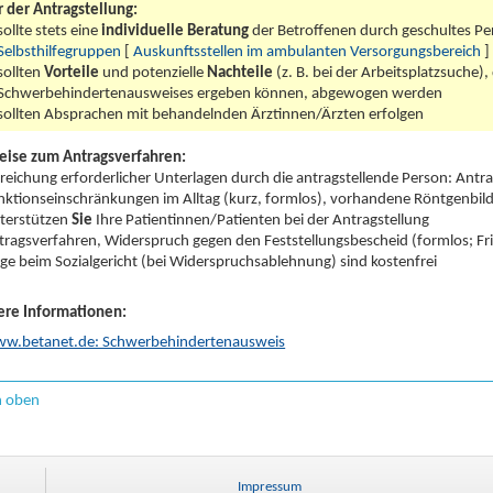
r der Antragstellung:
sollte stets eine
individuelle Beratung
der Betroffenen durch geschultes Per
Selbsthilfegruppen
[
Auskunftsstellen im ambulanten Versorgungsbereich
]
sollten
Vorteile
und potenzielle
Nachteile
(z. B. bei der Arbeitsplatzsuche),
Schwerbehindertenausweises ergeben können, abgewogen werden
sollten Absprachen mit behandelnden Ärztinnen/Ärzten erfolgen
eise zum Antragsverfahren:
nreichung erforderlicher Unterlagen durch die antragstellende Person: Antr
nktionseinschränkungen im Alltag (kurz, formlos), vorhandene Röntgenbilder
terstützen
Sie
Ihre Patientinnen/Patienten bei der Antragstellung
tragsverfahren, Widerspruch gegen den Feststellungsbescheid (formlos; Fri
age beim Sozialgericht (bei Widerspruchsablehnung) sind kostenfrei
ere Informationen:
w.betanet.de: Schwerbehindertenausweis
h oben
Impressum