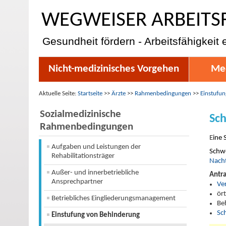
WEGWEISER ARBEITS
Gesundheit fördern - Arbeitsfähigkeit 
Nicht-medizinisches Vorgehen
Med
Aktuelle Seite:
Startseite
>>
Ärzte
>>
Rahmenbedingungen
>>
Einstufu
Sozialmedizinische
Sc
Rahmenbedingungen
E
ine 
Aufgaben und Leistungen der
Schw
Rehabilitationsträger
Nacht
Außer- und innerbetriebliche
Antra
Ansprechpartner
Ve
ör
Betriebliches Eingliederungsmanagement
Be
Sc
Einstufung von Behinderung