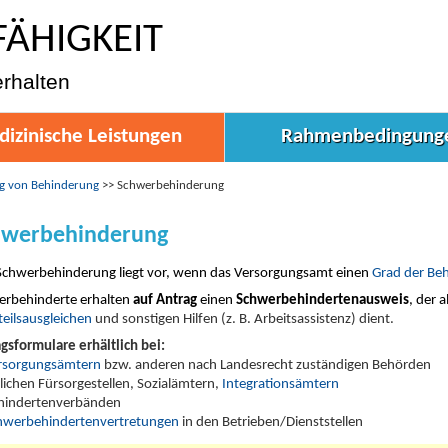
FÄHIGKEIT
erhalten
izinische Leistungen
Rahmenbedingung
ng von Behinderung
>>
Schwerbehinderung
hwerbehinderung
Schwerbehinderung liegt vor, wenn das Versorgungsamt einen
Grad der Be
erbehinderte erhalten
auf Antrag
einen
Schwerbehindertenausweis
, der 
eilsausgleichen
und sonstigen Hilfen (z. B. Arbeitsassistenz) dient.
gsformulare erhältlich bei:
rsorgungsämtern
bzw. anderen nach Landesrecht zuständigen Behörden
tlichen Fürsorgestellen, Sozialämtern,
Integrationsämtern
hindertenverbänden
hwerbehindertenvertretungen
in den Betrieben/Dienststellen