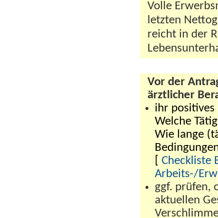
Volle Erwerbs
letzten Netto
reicht in der 
Lebensunterhal
Vor der Antrag
ärztlicher Ber
ihr positive
Welche Täti
Wie lange (t
Bedingungen 
[
Checkliste 
Arbeits-/Erw
ggf. prüfen,
aktuellen Ge
Verschlimmer