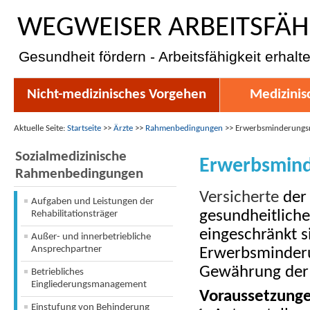
WEGWEISER ARBEITSFÄH
Gesundheit fördern - Arbeitsfähigkeit erhalt
Nicht-medizinisches Vorgehen
Medizinis
Aktuelle Seite:
Startseite
>>
Ärzte
>>
Rahmenbedingungen
>>
Erwerbsminderungs
Sozialmedizinische
Erwerbsmind
Rahmenbedingungen
Versicherte
de
Aufgaben und Leistungen der
gesundheitliche
Rehabilitationsträger
eingeschränkt 
Außer- und innerbetriebliche
Ansprechpartner
Erwerbsminderu
Gewährung der 
Betriebliches
Eingliederungsmanagement
Voraussetzung
Einstufung von Behinderung