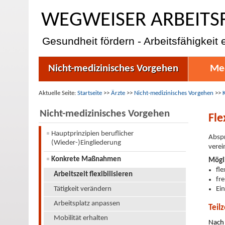
WEGWEISER ARBEITS
Gesundheit fördern - Arbeitsfähigkeit 
Nicht-medizinisches Vorgehen
Med
Aktuelle Seite:
Startseite
>>
Ärzte
>>
Nicht-medizinisches Vorgehen
>>
Nicht-medizinisches Vorgehen
Fle
Hauptprinzipien beruflicher
Abspr
(Wieder-)Eingliederung
verei
Konkrete Maßnahmen
Mögl
fle
Arbeitszeit flexibilisieren
fr
Tätigkeit verändern
Ei
Arbeitsplatz anpassen
Teil
Mobilität erhalten
Nach 