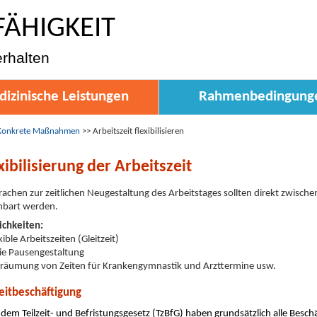
FÄHIGKEIT
erhalten
izinische Leistungen
Rahmenbedingung
Konkrete Maßnahmen
>>
Arbeitszeit flexibilisieren
xibilisierung der Arbeitszeit
achen zur zeitlichen Neugestaltung des Arbeitstages sollten direkt zwisch
nbart werden.
ichkeiten:
xible Arbeitszeiten (Gleitzeit)
eie Pausengestaltung
nräumung von Zeiten für Krankengymnastik und Arzttermine usw.
zeitbeschäftigung
dem Teilzeit- und Befristungsgesetz (TzBfG) haben grundsätzlich alle Besch