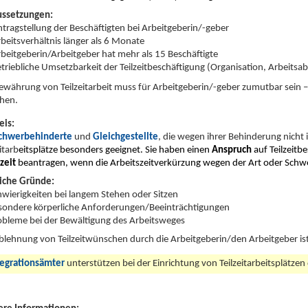
ussetzungen:
tragstellung der Beschäftigten bei Arbeitgeberin/-geber
beitsverhältnis länger als 6 Monate
beitgeberin/Arbeitgeber hat mehr als 15 Beschäftigte
triebliche Umsetzbarkeit der Teilzeitbeschäftigung (Organisation, Arbeitsa
ewährung von Teilzeitarbeit muss für Arbeitgeberin/-geber zumutbar sein 
hen.
eis:
chwerbehinderte
und
Gleichgestellte
, die wegen ihrer Behinderung nicht i
itarb
eitsplätze besonders geeignet.
Sie haben einen
Anspruch
auf Teilzeitb
zeit
beantragen, wenn die Arbeitszeitverkürzung wegen der Art oder Schwe
iche Gründe:
hwierigkeiten bei langem Stehen oder Sitzen
sondere körperliche Anforderungen/Beeinträchtigungen
obleme bei der Bewältigung des Arbeitsweges
blehnung von Teilzeitwünschen durch die Arbeitgeberin/den Arbeitgeber i
tegrationsämter
unterstützen bei der Einrichtung von Teilzeitarbeitsplätzen