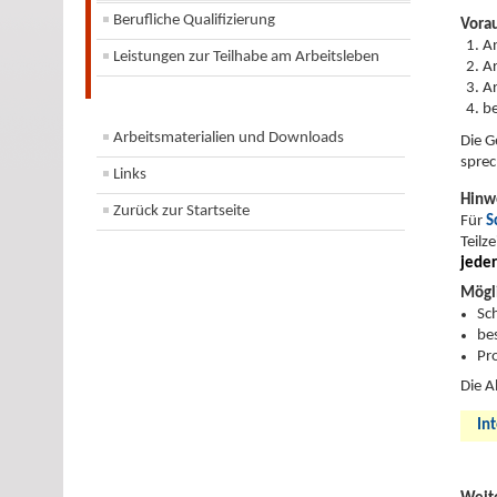
Berufliche Qualifizierung
Vora
An
Leistungen zur Teilhabe am Arbeitsleben
Ar
Ar
be
Arbeitsmaterialien und Downloads
Die G
sprec
Links
Hinw
Zurück zur Startseite
Für
S
Teilze
jeder
Mögl
Sc
be
Pr
Die A
In