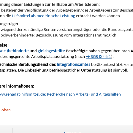
nung dieser Leistungen zur Teilhabe am Arbeitsleben:
i bestehender Verpflichtung der Arbeitgeberin/des Arbeitgebers zur Beschaff
nn die
Hilfsmittel als medizinische Leistung
erbracht werden können
ungsträger:
rwiegend der zuständige Rentenversicherungsträger oder die Bundesagentur
r Schwerbehinderte: Bezuschussung vom Integrationsamt möglich
eise:
wer-)behinderte
und
gleichgestellte
Beschäftigte haben gegenüber ihren 
derungsgerechte Arbeitsplatzausstattung
(nach
→ SGB IX § 81
)
.
echnische Beratungsdienst des
Integrationsamtes
berät/unterstützt kost
tsplätzen. Die Einbeziehung betriebsärztlicher Unterstützung ist sinnvoll.
ere Informationen:
.rehadat-hilfsmittel.de: Recherche nach Arbeits- und Alltagshilfen
h oben