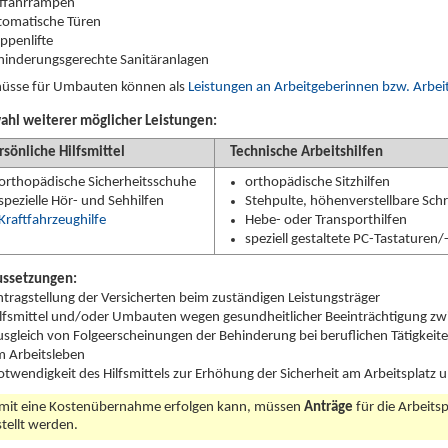
ffahrrampen
tomatische Türen
ppenlifte
hinderungsgerechte Sanitäranlagen
hüsse für Umbauten können als
Leistungen an Arbeitgeberinnen bzw. Arbei
ahl weiterer möglicher Leistungen:
rsönliche Hilfsmittel
Technische Arbeitshilfen
orthopädische Sicherheitsschuhe
orthopädische Sitzhilfen
spezielle Hör- und Sehhilfen
Stehpulte, höhenverstellbare Schr
Kraftfahrzeughilfe
Hebe- oder Transporthilfen
speziell gestaltete PC-Tastaturen
ussetzungen:
tragstellung der Versicherten beim zuständigen Leistungsträger
lfsmittel und/oder Umbauten wegen gesundheitlicher Beeinträchtigung zwi
sgleich von Folgeerscheinungen der Behinderung bei beruflichen Tätigkeit
m Arbeitsleben
twendigkeit des Hilfsmittels zur Erhöhung der Sicherheit am Arbeitsplatz
mit eine Kostenübernahme erfolgen kann, müssen
Anträge
für die Arbeit
stellt werden.