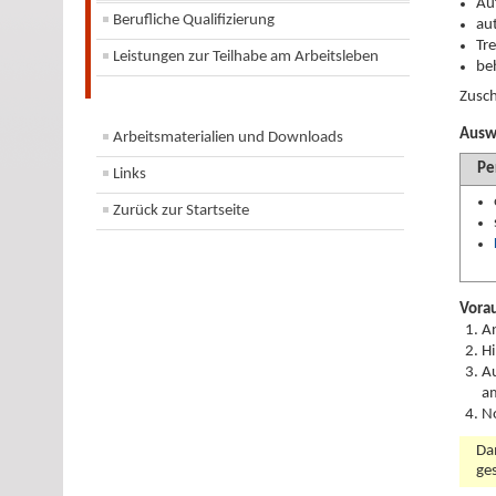
Au
Berufliche Qualifizierung
au
Tre
Leistungen zur Teilhabe am Arbeitsleben
be
Zusc
Ausw
Arbeitsmaterialien und Downloads
Pe
Links
Zurück zur Startseite
Vora
An
Hi
Au
a
No
Da
ge