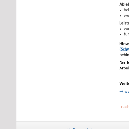
Ableh
be
we
Leist
vo
fü
Hinw
(Sch
behin
Der
T
Arbei
Weit
→ www
nac