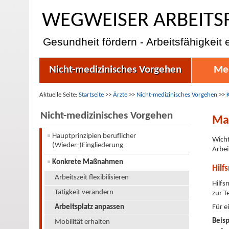
WEGWEISER ARBEITS
Gesundheit fördern - Arbeitsfähigkeit 
Nicht-medizinisches Vorgehen
Med
Aktuelle Seite:
Startseite
>>
Ärzte
>>
Nicht-medizinisches Vorgehen
>>
Nicht-medizinisches Vorgehen
Ma
Hauptprinzipien beruflicher
Wicht
(Wieder-)Eingliederung
Arbei
Konkrete Maßnahmen
Hilf
Arbeitszeit flexibilisieren
Hilfs
Tätigkeit verändern
zur T
Arbeitsplatz anpassen
Für e
Beis
Mobilität erhalten