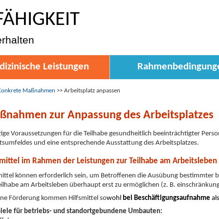
FÄHIGKEIT
erhalten
izinische Leistungen
Rahmenbedingung
Konkrete Maßnahmen
>>
Arbeitsplatz anpassen
ßnahmen zur Anpassung des Arbeitsplatzes
ige Voraussetzungen für die Teilhabe gesundheitlich beeinträchtigter Perso
tsumfeldes und eine entsprechende Ausstattung des Arbeitsplatzes.
smittel im Rahmen der Leistungen zur Teilhabe am Arbeitsleben
mittel können erforderlich sein, um Betroffenen die Ausübung bestimmter be
eilhabe am Arbeitsleben überhaupt erst zu ermöglichen (z. B. einschränku
ine Förderung kommen Hilfsmittel so
wohl
bei Beschäftigungsaufnahme
al
piele für betriebs- und standortgebundene Umbauten: