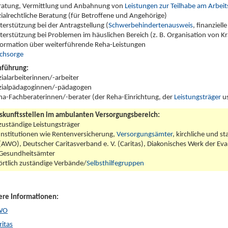
ratung, Vermittlung und Anbahnung von
Leistungen zur Teilhabe am Arbei
zialrechtliche Beratung (für Betroffene und Angehörige)
terstützung bei der Antragstellung (
Schwerbehindertenausweis
, finanziel
terstützung bei Problemen im häuslichen Bereich (z. B. Organisation von Kr
formation über weiterführende Reha-Leistungen
chsorge
hführung:
zialarbeiterinnen/-arbeiter
zialpädagoginnen/-pädagogen
ha-Fachberaterinnen/-berater (der Reha-Einrichtung, der
Leistungsträger
u
skunftsstellen im ambulanten Versorgungsbereich:
zuständige Leistungsträger
Institutionen wie Rentenversicherung,
Versorgungsämter
, kirchliche und st
(AWO), Deutscher Caritasverband e. V. (Caritas), Diakonisches Werk der Evan
Gesundheitsämter
örtlich zuständige Verbände/
Selbsthilfegruppen
ere Informationen:
WO
itas