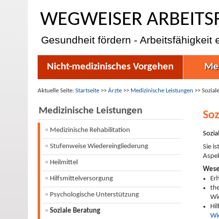
WEGWEISER ARBEITS
Gesundheit fördern - Arbeitsfähigkeit 
Nicht-medizinisches Vorgehen
Med
Aktuelle Seite:
Startseite
>>
Ärzte
>>
Medizinische Leistungen
>>
Sozial
Medizinische Leistungen
Soz
Medizinische Rehabilitation
Sozia
Stufenweise Wiedereingliederung
Sie i
Aspek
Heilmittel
Wese
Hilfsmittelversorgung
Er
th
Psychologische Unterstützung
Wi
Hi
Soziale Beratung
Wi