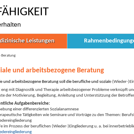
FÄHIGKEIT
erhalten
izinische Leistungen
Rahmenbedingung
e Beratung
iale und arbeitsbezogene Beratung
le und arbeitsbezogene Beratung soll die berufliche und sozial
e (Wieder-)Ei
st eng mit Diagnostik und Therapie arbeitsbezogener Probleme verknüpft und
te der Motivierung, Begleitung, Anleitung und Unterstützung der Betroffe
ntliche Aufgabenbereiche:
hebung einer differenzierten Sozialanamnese
erapeutische Tätigkeiten wie Seminare und Vorträge zu den Themen: Berufs
edereingliederung
lfe im Prozess der beruflichen (Wieder-)Eingliederung u. a. bei innerbetri
edereingliederung