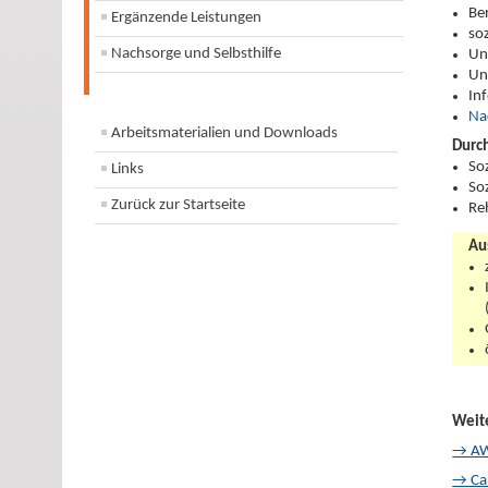
Be
Ergänzende Leistungen
so
Nachsorge und Selbsthilfe
Un
Un
In
Na
Arbeitsmaterialien und Downloads
Durc
So
Links
So
Zurück zur Startseite
Re
Au
Weit
→ A
→ Car