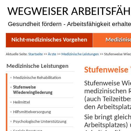
WEGWEISER ARBEITSFÄH
Gesundheit fördern - Arbeitsfähigkeit erhalt
Nicht-medizinisches Vorgehen
Medizinis
Aktuelle Seite:
Startseite
>>
Ärzte
>>
Medizinische Leistungen
>>
Stufenweise Wied
Medizinische Leistungen
Stufenweise
Medizinische Rehabilitation
Stufenweise Wi
Stufenweise
medizinischen 
Wiedereingliederung
(auch Teilzeitb
Heilmittel
den Arbeitspla
Hilfsmittelversorgung
Sie bringt glei
Psychologische Unterstützung
Arbeitsplatzes)