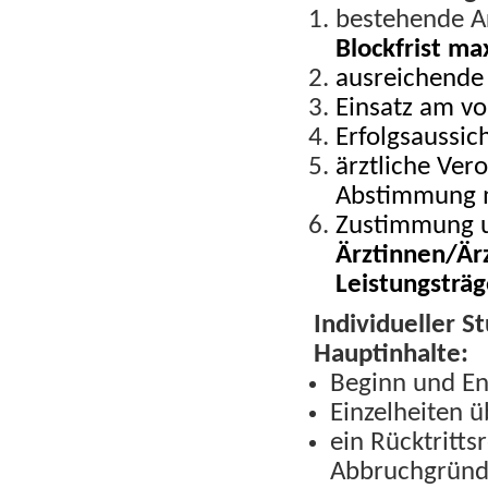
bestehende Ar
Blockfrist m
ausreichende 
Einsatz am vo
Erfolgsaussic
ärztliche Ver
Abstimmung mi
Zustimmung 
Ärztinnen/Är
Leistungsträ
Individueller S
Hauptinhalte:
Beginn und En
Einzelheiten ü
ein Rücktritt
Abbruchgrün