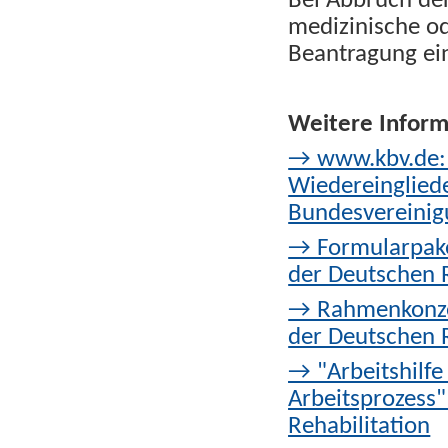
Bei Abbruch d
medizinische o
Beantragung ei
Weitere Inform
→ www.kbv.de: 
Wiedereinglied
Bundesvereinig
→ Formularpake
der Deutschen 
→ Rahmenkonzep
der Deutschen 
→ "Arbeitshilfe
Arbeitsprozess"
Rehabilitation