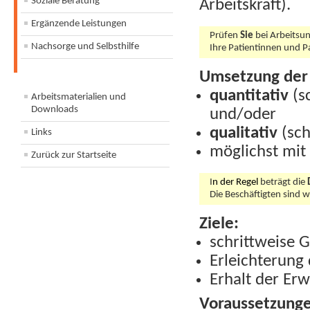
Soziale Beratung
Arbeitskraft).
Ergänzende Leistungen
Prüfen
Sie
bei Arbeitsun
Nachsorge und Selbsthilfe
Ihre Patientinnen und Pa
Umsetzung der
quantitativ
(sc
Arbeitsmaterialien und
Downloads
und/oder
qualitativ
(sch
Links
möglichst mi
Zurück zur Startseite
I
n der Regel
beträgt die
Die Beschäftigten sind
Ziele:
schrittweise 
Erleichterung 
Erhalt der Erw
Voraussetzung