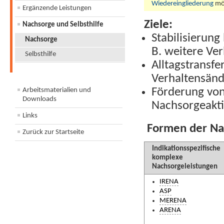
Wiedereingliederung
mög
Ergänzende Leistungen
Ziele:
Nachsorge und Selbsthilfe
Stabilisierung
Nachsorge
B. weitere Ve
Selbsthilfe
Alltagstransfe
Verhaltensän
Arbeitsmaterialien und
Förderung von 
Downloads
Nachsorgeakti
Links
Formen der Nac
Zurück zur Startseite
Indikationsspezifische
komplexe
Nachsorgeleistungen
IRENA
ASP
MERENA
ARENA