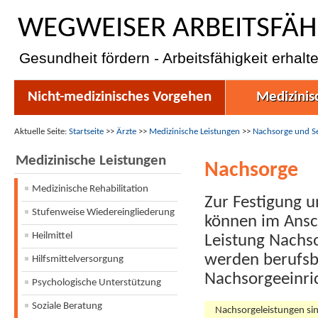
WEGWEISER ARBEITSFÄH
Gesundheit fördern - Arbeitsfähigkeit erhalt
Nicht-medizinisches Vorgehen
Medizinis
Aktuelle Seite:
Startseite
>>
Ärzte
>>
Medizinische Leistungen
>>
Nachsorge und Se
Medizinische Leistungen
Nachsorge
Medizinische Rehabilitation
Zur Festigung u
Stufenweise Wiedereingliederung
können im Ansc
Heilmittel
Leistung Nachs
werden berufsb
Hilfsmittelversorgung
Nachsorgeeinri
Psychologische Unterstützung
Soziale Beratung
Nachsorgeleistungen sin