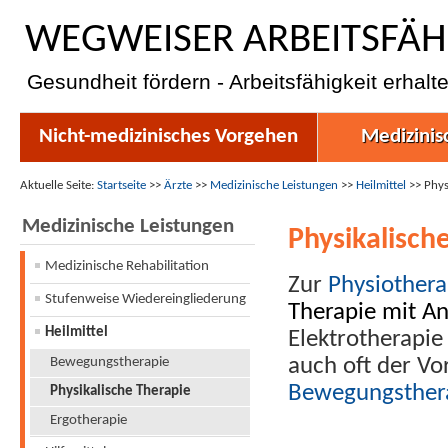
WEGWEISER ARBEITSFÄH
Gesundheit fördern - Arbeitsfähigkeit erhalt
Nicht-medizinisches Vorgehen
Medizinis
Aktuelle Seite:
Startseite
>>
Ärzte
>>
Medizinische Leistungen
>>
Heilmittel
>>
Phys
Medizinische Leistungen
Physikalisch
Medizinische Rehabilitation
Zur
Physiothera
Stufenweise Wiedereingliederung
Therapie mit A
Heilmittel
Elektrotherapi
Bewegungstherapie
auch oft der Vo
Bewegungsther
Physikalische Therapie
Ergotherapie