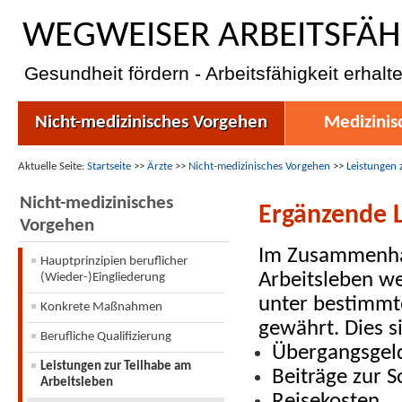
WEGWEISER ARBEITSFÄH
Gesundheit fördern - Arbeitsfähigkeit erhalt
Nicht-medizinisches Vorgehen
Medizinis
Aktuelle Seite:
Startseite
>>
Ärzte
>>
Nicht-medizinisches Vorgehen
>>
Leistungen 
Nicht-medizinisches
Ergänzende 
Vorgehen
Im Zusammenhan
Hauptprinzipien beruflicher
Arbeitsleben we
(Wieder-)Eingliederung
unter bestimmt
Konkrete Maßnahmen
gewährt. Dies si
Berufliche Qualifizierung
Übergangsgel
Leistungen zur Teilhabe am
Beiträge zur S
Arbeitsleben