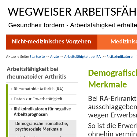
WEGWEISER ARBEITSFÄH
Gesundheit fördern - Arbeitsfähigkeit erhalt
Nicht-medizinisches Vorgehen
Medizinis
Aktuelle Seite:
Startseite
>>
Ärzte
>>
Arbeitsfähigkeit bei RA
>>
Risikoindikatoren 
Arbeitsfähigkeit bei
Demografisc
rheumatoider Arthritis
Merkmale
Rheumatoide Arthritis (RA)
Bei RA-Erkrankte
Daten zur Erwerbstätigkeit
ausschlaggeben
Risikoindikatoren für negative
wegen Erwerbs
Arbeitsprognosen
Demografische, somatische,
So ist die Erwe
psychosoziale Merkmale
ohnehin vermin