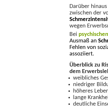
Darüber hinaus
zwischen der v
Schmerzintensi
wegen Erwerbs
Bei
psychische
Ausmaß an
Sch
Fehlen von soz
assoziiert.
Überblick zu Ri
dem Erwerbsle
weibliches Ge
niedriger Bil
höheres Leben
lange Krankhe
deutliche Ein