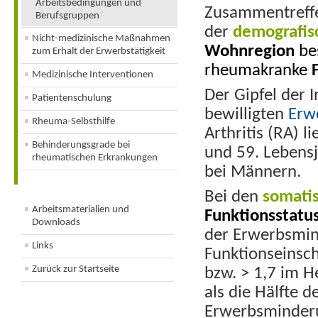
Arbeitsbedingungen und
Zusammentreff
Berufsgruppen
der
demografi
Nicht-medizinische Maßnahmen
Wohnregion
be
zum Erhalt der Erwerbstätigkeit
rheumakranke
Medizinische Interventionen
Der Gipfel der 
Patientenschulung
bewilligten
Erw
Rheuma-Selbsthilfe
Arthritis (RA) 
Behinderungsgrade bei
und 59. Lebensj
rheumatischen Erkrankungen
bei Männern.
Bei den
somati
Arbeitsmaterialien und
Funktionsstatu
Downloads
der Erwerbsmin
Links
Funktionseinsc
Zurück zur Startseite
bzw. > 1,7 im 
als die Hälfte 
Erwerbsminder