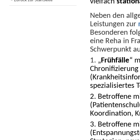
Zurück zur Startseite
vielfach
station
Neben den allge
Leistungen zur
Besonderen fol
eine Reha in Fr
Schwerpunkt au
1.
„
Frühfälle
“ m
Chronifizierung
(Krankheitsinfo
spezialisiertes
2. Betroffene m
(Patientenschul
Koordination, K
3. Betroffene m
(Entspannungst