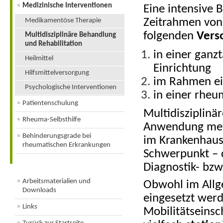
Medizinische Interventionen
Eine intensive 
Medikamentöse Therapie
Zeitrahmen von 
folgenden
Vers
Multidisziplinäre Behandlung
und Rehabilitation
in einer ganz
Heilmittel
Einrichtung
Hilfsmittelversorgung
im Rahmen ei
Psychologische Interventionen
in einer rheu
Patientenschulung
Multidisziplin
Rheuma-Selbsthilfe
Anwendung meh
Behinderungsgrade bei
im Krankenhaus
rheumatischen Erkrankungen
Schwerpunkt – 
Diagnostik- bzw
Arbeitsmaterialien und
Obwohl im Allg
Downloads
eingesetzt werd
Links
Mobilitätseinsc