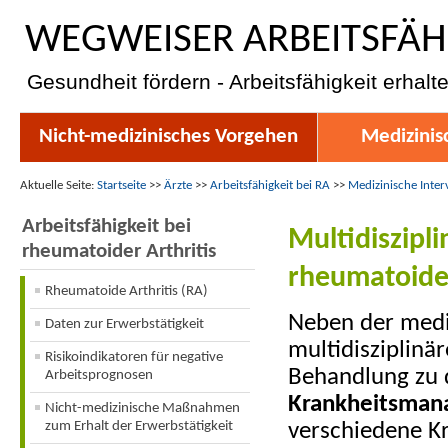
WEGWEISER ARBEITSFÄH
Gesundheit fördern - Arbeitsfähigkeit erhalt
Nicht-medizinisches Vorgehen
Medizinis
Aktuelle Seite:
Startseite
>>
Ärzte
>>
Arbeitsfähigkeit bei RA
>>
Medizinische Inter
Arbeitsfähigkeit bei
Multidiszipl
rheumatoider Arthritis
rheumatoider
Rheumatoide Arthritis (RA)
Neben der medi
Daten zur Erwerbstätigkeit
multidisziplinä
Risikoindikatoren für negative
Behandlung zu
Arbeitsprognosen
Krankheitsman
Nicht-medizinische Maßnahmen
zum Erhalt der Erwerbstätigkeit
verschiedene K