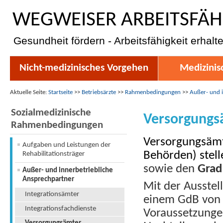
WEGWEISER ARBEITSFÄH
Gesundheit fördern - Arbeitsfähigkeit erhalt
Nicht-medizinisches Vorgehen
Medizinis
Aktuelle Seite:
Startseite
>>
Betriebsärzte
>>
Rahmenbedingungen
>>
Außer- und 
Sozialmedizinische
Versorgungs
Rahmenbedingungen
Versorgungsämt
Aufgaben und Leistungen der
Behörden) stel
Rehabilitationsträger
sowie den
Grad
Außer- und innerbetriebliche
Ansprechpartner
Mit der Ausstel
Integrationsämter
einem GdB von 
Integrationsfachdienste
Voraussetzunge