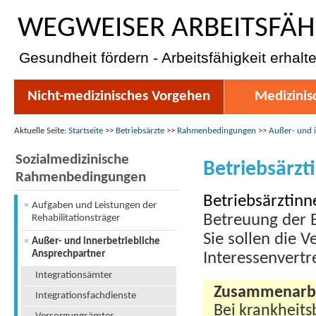
WEGWEISER ARBEITSFÄH
Gesundheit fördern - Arbeitsfähigkeit erhalt
Nicht-medizinisches Vorgehen
Medizinis
Aktuelle Seite:
Startseite
>>
Betriebsärzte
>>
Rahmenbedingungen
>>
Außer- und 
Sozialmedizinische
Betriebsärzt
Rahmenbedingungen
Betriebsärztinne
Aufgaben und Leistungen der
Betreuung der 
Rehabilitationsträger
Sie sollen die 
Außer- und innerbetriebliche
Ansprechpartner
Interessenvertr
Integrationsämter
Zusammenarbei
Integrationsfachdienste
Bei krankheits