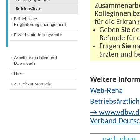
Versorgungsämter
Zusammenarbei
Betriebsärzte
Kolleginnen bz
Betriebliches
für die Erkrank
Eingliederungsmanagement
Geben
Sie
den
Erwerbsminderungsrente
Befunde für 
Fragen
Sie
na
ärzten und b
Arbeitsmaterialien und
Downloads
Links
Weitere Inform
Zurück zur Startseite
Web-Reha
Betriebsärztlic
→ www.vdbw.de:
Verband Deutsch
nach oben