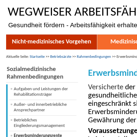
WEGWEISER ARBEITSFÄH
Gesundheit fördern - Arbeitsfähigkeit erhalt
Nicht-medizinisches Vorgehen
Medizinis
Aktuelle Seite:
Startseite
>>
Betriebsärzte
>>
Rahmenbedingungen
>>
Erwerbsmind
Sozialmedizinische
Erwerbsmind
Rahmenbedingungen
Versicherte
de
Aufgaben und Leistungen der
gesundheitliche
Rehabilitationsträger
eingeschränkt 
Außer- und innerbetriebliche
Ansprechpartner
Erwerbsminderu
Gewährung der 
Betriebliches
Eingliederungsmanagement
Voraussetzung
Erwerbsminderungsrente