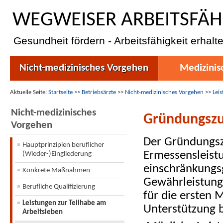
WEGWEISER ARBEITSFÄH
Gesundheit fördern - Arbeitsfähigkeit erhalt
Nicht-medizinisches Vorgehen
Medizinis
Aktuelle Seite:
Startseite
>>
Betriebsärzte
>>
Nicht-medizinisches Vorgehen
>>
Lei
Nicht-medizinisches
Gründungszu
Vorgehen
Der Gründungszu
Hauptprinzipien beruflicher
Ermessensleist
(Wieder-)Eingliederung
einschränkungs
Konkrete Maßnahmen
Gewährleistung 
Berufliche Qualifizierung
für die ersten
Leistungen zur Teilhabe am
Unterstützung 
Arbeitsleben