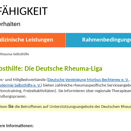
FÄHIGKEIT
erhalten
izinische Leistungen
Rahmenbedingung
Rheuma-Selbsthilfe
bsthilfe: Die Deutsche Rheuma-Liga
s- und Mitgliedsverbände (
Deutsche Vereinigung Morbus Bechterew e. V.
,
odermie Selbsthilfe e. V.
) bieten zahlreiche rheumaspezifische Serviceangeb
ionstraining, Freizeitaktivitäten). Sie informieren über regionale Therapiea
ndlungspraxen.
isen
Sie
die Betroffenen auf Unterstützungsangebote der Deutschen Rheum
ere Informationen: