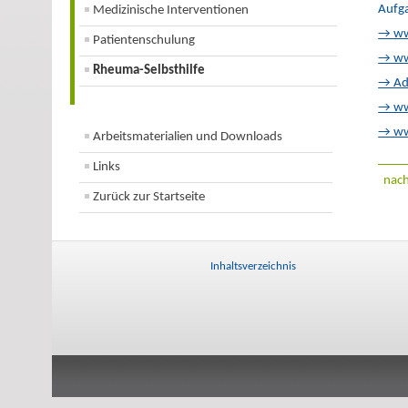
Aufg
Medizinische Interventionen
→ ww
Patientenschulung
→ www
Rheuma-Selbsthilfe
→ Ad
→ www
→ www
Arbeitsmaterialien und Downloads
Links
nac
Zurück zur Startseite
Inhaltsverzeichnis