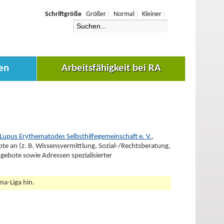
Schriftgröße
Größer
Normal
Kleiner
en
Arbeitsfähigkeit bei RA
Lupus Erythematodes Selbsthilfegemeinschaft e. V.
,
ote an (z. B. Wissensvermittlung, Sozial-/Rechtsberatung,
ngebote sowie Adressen spezialisierter
a-Liga hin.