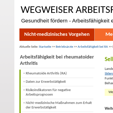
WEGWEISER ARBEITS
Gesundheit fördern - Arbeitsfähigkeit 
Nicht-medizinisches Vorgehen
Med
Aktuelle Seite:
Startseite
>>
Betriebsärzte
>>
Arbeitsfähigkeit bei RA
>>
Arbeitsfähigkeit bei rheumatoider
Sel
Arthritis
Lande
Rheumatoide Arthritis (RA)
Skler
Funkt
Daten zur Erwerbstätigkeit
Beha
Risikoindikatoren für negative
We
Arbeitsprognosen
Nicht-medizinische Maßnahmen zum Erhalt
der Erwerbstätigkeit
Weit