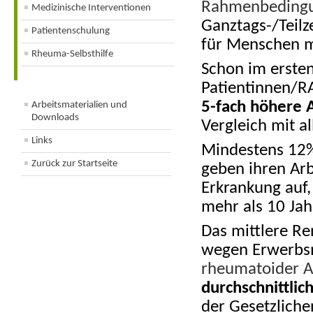
Rahmenbeding
Medizinische Interventionen
Ganztags-/Teilz
Patientenschulung
für Menschen m
Rheuma-Selbsthilfe
Schon im ersten
Patientinnen/RA
5-fach höhere 
Arbeitsmaterialien und
Downloads
Vergleich mit a
Links
Mindestens 12%
Zurück zur Startseite
geben ihren Arb
Erkrankung auf,
mehr als 10 Ja
Das mittlere Re
wegen Erwerbsm
rheumatoider A
durchschnittlic
der Gesetzlich