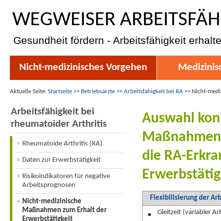
WEGWEISER ARBEITSFÄH
Gesundheit fördern - Arbeitsfähigkeit erhalt
Nicht-medizinisches Vorgehen
Medizinis
Aktuelle Seite:
Startseite
>>
Betriebsärzte
>>
Arbeitsfähigkeit bei RA
>>
Nicht-medi
Arbeitsfähigkeit bei
Auswahl konk
rheumatoider Arthritis
Maßnahmen
Rheumatoide Arthritis (RA)
die RA-Erkra
Daten zur Erwerbstätigkeit
Erwerbstätig
Risikoindikatoren für negative
Arbeitsprognosen
Flexibilisierung der Arb
Nicht-medizinische
Maßnahmen zum Erhalt der
Gleitzeit (variabler A
Erwerbstätigkeit